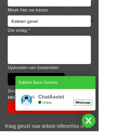
Maak hier uw keuze
Uw vraag
*
Uploaden van bestanden
Bestand uploaden
Kaleien Dave Gorrens
Ondersteund bestand uploaden (max. 15 
ChatAssist
MB)
Online
Whatsapp
Verstuur
Vraag gerust naar enkele referenties in uw
buurt : Beerse, Turnhout, Antwerpen,