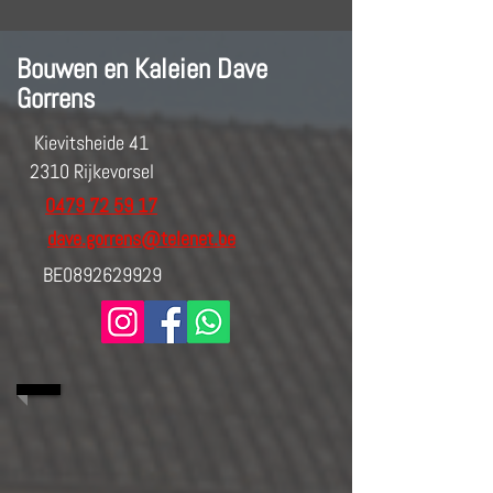
Bouwen en Kaleien Dave
Gorrens
Kievitsheide 41
2310 Rijkevorsel
0479 72 59 17
dave.gorrens@telenet.be
BE0892629929