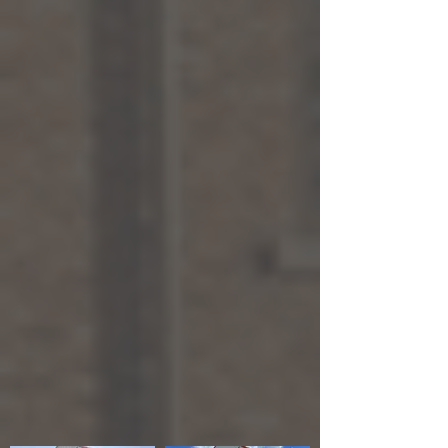
Opvoegen
Gevelreiniging
van
voor
voorgevel
Gevelreiniging
na