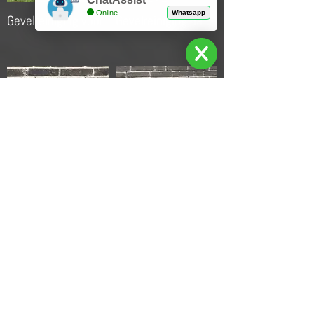
Online
Whatsapp
Gevelreiniging voor
Gevelreiniging na
Voor reinigen
Na reinigen
mortelresten
mortelresten