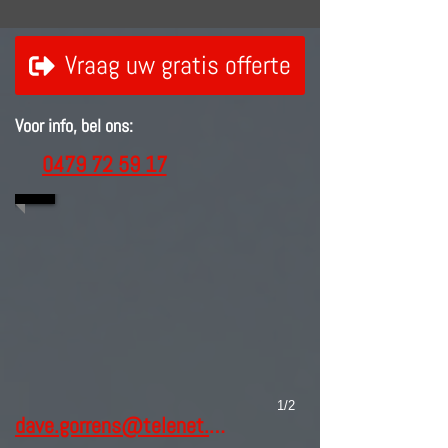
Vraag uw gratis offerte
Voor info, bel ons:
0479 72 59 17
1/2
dave.gorrens@telenet.be